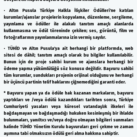
•
Altın Pusula Türkiye Halkla İlişkiler Ödülleri'ne katılan
kurumlar/ajanslar projelerin kopyalama, düzenleme, sergileme,
yayınlama ve ödüller ile alakalı tanıtım amaçlı alanlarda
kullanmasına ve ödül töreninde çekilen; ses, görüntü, film ve
fotoğraflarının yayınlanmalarına izin vermiş sayılır.
•
TÜHİD ve Altın Pusula'ya ait herhangi bir platformda, web
sitesi de dâhil; tanıtım amaçlı olarak bu bilgiler kullanılabilir.
Bunun için de proje sahibi kurum ve ajanslara herhangi bir
ödeme yapma yükümlülüğü söz konusu değildir. Başvuru sahibi
tüm kurumlar, sundukları projenin orijinal olduğunu ve herhangi
bir üçüncü partinin telif haklarını çiğnemediğini garanti eder.
* Başvuru yapan ya da ödüle hak kazanan markaların, başvuru
yaptıkları ve /veya ödülü kazandıkları tarihten sonra, Türkiye
Cumhuriyeti yasaları veya küresel vatandaşlık ilkeleri ile
bağdaşmayan ve bağdaşmadığı hukuken kesinleşmiş bir ihlalde
bulunmaları, yanıltıcı ve/veya doğru olmayan bilgileri sunmaları
halinde TÜHİD Yönetim Kurulu başvuruları geri çekme ve zaman
aşımına tabi olmaksızın ödülü geri alma hakkına sahiptir.