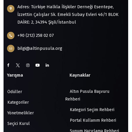
Adres: Türkiye Halkla İlişkiler Derneği Esentepe,
İzzettin Çalışlar Sk. Emekli Subay Evleri 46/1 BLOK
DAİRE: 2, 34394 Şişli/İstanbul
+90 (212) 258 02 07
bilgi@altinpusula.org
Yarışma
Kaynaklar
Altın Pusula Başvuru
Ödüller
Rehberi
Kategoriler
Kategori Seçim Rehberi
Yönetmelikler
Portal Kullanım Rehberi
Seçici Kurul
Sunum Hazırlama Rehberi