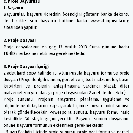
c. Proje Başvurusu
1. Başvuru
Başvurular, başvuru ücretinin ödendiğini gösterir banka dekontu
ile birlikte, son başvuru tarihine kadar www.altinpusula.org
sitesinden yapılır.
2. Proje Dosyası
Proje dosyalarının en geç 13 Aralık 2013 Cuma gününe kadar
TÜHİD merkezine iletilmesi gerekmektedir.
3. Proje Dosyası İçeriği
2 adet hard copy halinde 13. Altın Pusula başvuru formu ve proje
dosyası (Proje ile ilgili sunum, görsel ve işitsel malzemeler, basın
kupürleri ve projenin anlaşılmasına yardımcı olacak diğer
malzemelerin yer alacağı proje dosyasından 2 adet iletilecektir.)
Proje sunumu. Projenin araştırma, planlama, uygulama ve
ölçümleme detaylarını kapsayacak biçimde, power point sunusu
olarak gönderilecektir. Powerpoint sunusu, başvuru formu hariç
kesinlikle 30 slaytı geçmeyecektir. Başvuru sunum dosyasının
önüne başvuru formunun eklenmesi gerekmektedir.
• 5 ayrı flashdisk içinde proje sunumu, proje özet formu ve görsel