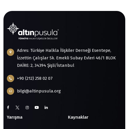
Adres: Türkiye Halkla İlişkiler Derneği Esentepe,
İzzettin Çalışlar Sk. Emekli Subay Evleri 46/1 BLOK
DAİRE: 2, 34394 Şişli/İstanbul
+90 (212) 258 02 07
bilgi@altinpusula.org
Yarışma
Kaynaklar