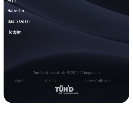
Arşiv
Haberler
Basın Odası
İletişim
Tüm hakları saklıdır © 2024 Altınpusula
KVKK
Gizlilik
Çerez Politikası