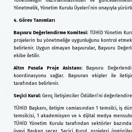
Yönetmeliğin hazırlanmasından ve güncellenmes
Yönetmelik, Yönetim Kurulu Üyeleri’nin onayıyla yürürlü
4. Görev Tanımları
Başvuru Değerlendirme Komitesi:
TÜHİD Yönetim Kuru
projelerin bu yönetmeliğe uygunluğunu kontrol etmek
belirlenir. Uygun olmayan başvurular, Başvuru Değe
ekibe iletilir.
Altın Pusula Proje Asistanı:
Başvuru Değerlendi
koordinasyonu sağlar. Başvuran ekipler ile ilet
tarafından belirlenir.
Seçici Kurul:
Genç İletişimciler Ödülleri’ni değerlendir
TÜHİD Başkanı, iletişim camiasından 1 temsilci, iş dün
temsilcisi, 1 akademisyen ve 4 dijital medya mensubu
TÜHİD Yönetim Kurulu tarafından sektörler bazında be
üyeyi Başkan seçer. Seçici Kurul, projeleri öngörül