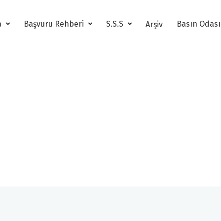
a
Başvuru Rehberi
S.S.S
Basın Odas
Arşiv
17. Altın Pusula Arşiv
17. Altın Pusula Genç İletişimciler Yönetmelik