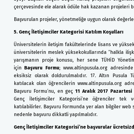
çerçevesinde ele alarak ödüle hak kazanan projeleri be
Başvurulan projeler, yönetmeliğe uygun olarak değerlen
5. Genç İletişimciler Kategorisi Katılım Koşulları
Üniversitelerin iletişim fakültelerinde lisans ve yükse
üniversitelerin meslek yüksekokullarında “halkla ilişki
yarışmanın proje konusu, her sene TÜHİD Yönetim 
için
Başvuru Formu
; www.altinpusula.org adresinde
eksiksiz olarak doldurulmalıdır. 17. Altın Pusula Tü
katılacak olan öğrencilerin www.altinpusula.org adr
Başvuru Formu’nu, en geç
11 Aralık 2017 Pazartesi
Genç İletişimciler Kategorisi’ne öğrenciler tek v
katılabilirler. Başvuru Formunda yer alan bilgiler web 
nedenle başvuru dikkatli yapılmalıdır.
Genç İletişimciler Kategorisi’ne başvurular ücretsizd