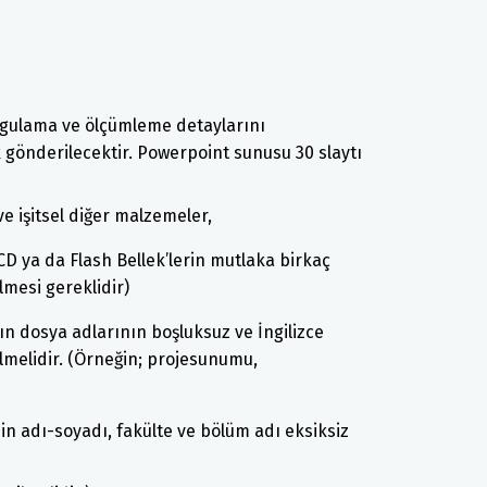
ygulama ve ölçümleme detaylarını
gönderilecektir. Powerpoint sunusu 30 slaytı
e işitsel diğer malzemeler,
CD ya da Flash Bellek’lerin mutlaka birkaç
lmesi gereklidir)
ın dosya adlarının boşluksuz ve İngilizce
lmelidir. (Örneğin; projesunumu,
in adı-soyadı, fakülte ve bölüm adı eksiksiz