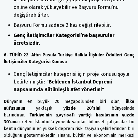
online olarak yükleyebilir ve Başvuru Formu’nu
değiştirebilirler.
Başvuru Formu sadece 2 kez değiştirilebilir.
Genç İletişimciler Kategorisi’ne başvurular
ücretsizdir.
6. TÜHİD 22. Altın Pusula Türkiye Halkla İlişkiler Ödülleri Genç
İletişimciler Kategorisi Konusu
Genç İletişimciler kategorisi için proje konusu şöyle
belirlenmiştir:
"Beklenen İstanbul Depremi
Kapsamında Bütünleşik Afet Yönetimi"
D
ünyanın en büyük 20 megapolünden biri olan,
ülke
nüfusunun
yaklaşık
yüzde 20’sini
bünyesinde
barındıran,
Türkiye’nin gayrisafi yurtiçi hasılasının yüzde
30’unu
üreten İstanbul’a yönelik yapılan bilimsel çalışmalar bu
kentin dünyanın en yüksek deprem riski taşıyan şehirlerinden biri
olduğunu göstermektedir. Finans, kültür ve ekonominin merkezi