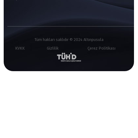
Tüm hakları saklıdır © 2024 Altınpusula
KVKK
Gizlilik
Çerez Politikası