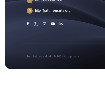
+90 (212) 258 02 07
bilgi@altinpusula.org
Tüm hakları saklıdır © 2024 Altınpusula