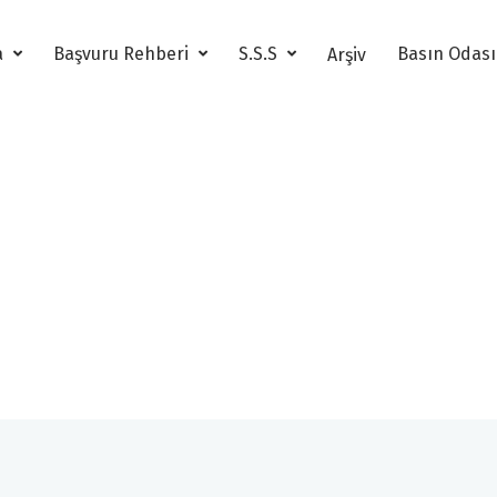
a
Başvuru Rehberi
S.S.S
Basın Odas
Arşiv
3. Altın Pusula Arşiv
3. Altın Pusula Kazanan Projeler