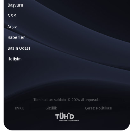
Başvuru
S.S.S
Arşiv
Haberler
Basın Odası
İletişim
Tüm hakları saklıdır © 2024 Altınpusula
KVKK
Gizlilik
Çerez Politikası