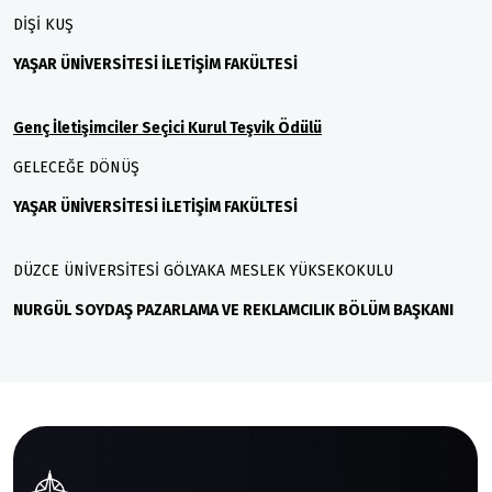
DİŞİ KUŞ
YAŞAR ÜNİVERSİTESİ İLETİŞİM FAKÜLTESİ
Genç İletişimciler Seçici Kurul Teşvik Ödülü
GELECEĞE DÖNÜŞ
YAŞAR ÜNİVERSİTESİ İLETİŞİM FAKÜLTESİ
DÜZCE ÜNİVERSİTESİ GÖLYAKA MESLEK YÜKSEKOKULU
NURGÜL SOYDAŞ PAZARLAMA VE REKLAMCILIK BÖLÜM BAŞKANI