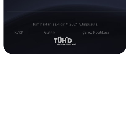
Tüm hakları saklıdır © 2024 Altınpusula
KVKK
Gizlilik
Çerez Politikası