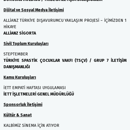
Dijital ve Sosyal Medya İletişimi
ALLİANZ TÜRKİYE DIŞAVURUMCU YAKLAŞIM PROJESİ – İÇİMİZDEN 1
HİKAYE
ALLİANZ SİGORTA
Sivil Toplum Kuruluşları
STEPTEMBER
TÜRKİYE SPASTİK ÇOCUKLAR VAKFI (TSÇV) / GRUP 7 İLETİŞİM
DANIŞMANLIĞI
Kamu Kuruluşları
İETT EMPATİ HAFTASI UYGULAMASI
İETT İŞLETMELERİ GENEL MÜDÜRLÜĞÜ
Sponsorluk İletişimi
Kültür & Sanat
KALBİMİZ SİNEMA İÇİN ATIYOR