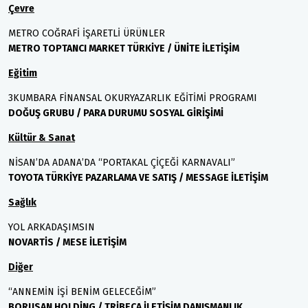
Çevre
METRO COĞRAFİ İŞARETLİ ÜRÜNLER
METRO TOPTANCI MARKET TÜRKİYE / ÜNİTE İLETİŞİM
Eğitim
3KUMBARA FİNANSAL OKURYAZARLIK EĞİTİMİ PROGRAMI
DOĞUŞ GRUBU / PARA DURUMU SOSYAL GİRİŞİMİ
Kültür & Sanat
NİSAN’DA ADANA’DA “PORTAKAL ÇİÇEĞİ KARNAVALI”
TOYOTA TÜRKİYE PAZARLAMA VE SATIŞ / MESSAGE İLETİŞİM
Sağlık
YOL ARKADAŞIMSIN
NOVARTİS / MESE İLETİŞİM
Diğer
“ANNEMİN İŞİ BENİM GELECEĞİM”
BORUSAN HOLDİNG / TRİBECA İLETİŞİM DANIŞMANLIK