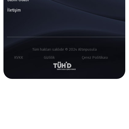
İletişim
Tüm hakları saklıdır © 2024 Altınpusula
KVKK
Gizlilik
Çerez Politikası