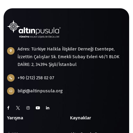
Adres: Türkiye Halkla İlişkiler Derneği Esentepe,
İzzettin Çalışlar Sk. Emekli Subay Evleri 46/1 BLOK
DAİRE: 2, 34394 Şişli/İstanbul
+90 (212) 258 02 07
bilgi@altinpusula.org
Yarışma
Kaynaklar