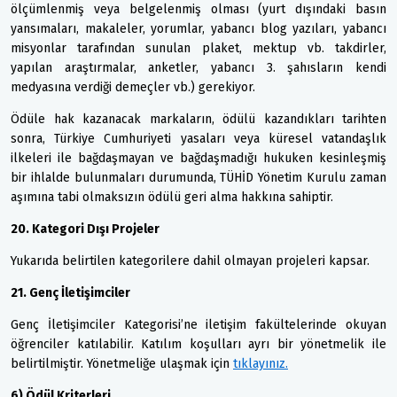
ölçümlenmiş veya belgelenmiş olması (yurt dışındaki basın
yansımaları, makaleler, yorumlar, yabancı blog yazıları, yabancı
misyonlar tarafından sunulan plaket, mektup vb. takdirler,
yapılan araştırmalar, anketler, yabancı 3. şahısların kendi
medyasına verdiği demeçler vb.) gerekiyor.
Ödüle hak kazanacak markaların, ödülü kazandıkları tarihten
sonra, Türkiye Cumhuriyeti yasaları veya küresel vatandaşlık
ilkeleri ile bağdaşmayan ve bağdaşmadığı hukuken kesinleşmiş
bir ihlalde bulunmaları durumunda, TÜHİD Yönetim Kurulu zaman
aşımına tabi olmaksızın ödülü geri alma hakkına sahiptir.
20. Kategori Dışı Projeler
Yukarıda belirtilen kategorilere dahil olmayan projeleri kapsar.
21. Genç İletişimciler
Genç İletişimciler Kategorisi’ne iletişim fakültelerinde okuyan
öğrenciler katılabilir. Katılım koşulları ayrı bir yönetmelik ile
belirtilmiştir. Yönetmeliğe ulaşmak için
tıklayınız.
6) Ödül Kriterleri