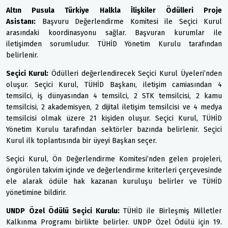
Altın Pusula Türkiye Halkla İlişkiler Ödülleri Proje
Asistanı:
Başvuru Değerlendirme Komitesi ile Seçici Kurul
arasındaki koordinasyonu sağlar. Başvuran kurumlar ile
iletişimden sorumludur. TÜHİD Yönetim Kurulu tarafından
belirlenir.
Seçici Kurul:
Ödülleri değerlendirecek Seçici Kurul Üyeleri’nden
oluşur. Seçici Kurul, TÜHİD Başkanı, iletişim camiasından 4
temsilci, iş dünyasından 4 temsilci, 2 STK temsilcisi, 2 kamu
temsilcisi, 2 akademisyen, 2 dijital iletişim temsilcisi ve 4 medya
temsilcisi olmak üzere 21 kişiden oluşur. Seçici Kurul, TÜHİD
Yönetim Kurulu tarafından sektörler bazında belirlenir. Seçici
Kurul ilk toplantısında bir üyeyi Başkan seçer.
Seçici Kurul, Ön Değerlendirme Komitesi’nden gelen projeleri,
öngörülen takvim içinde ve değerlendirme kriterleri çerçevesinde
ele alarak ödüle hak kazanan kuruluşu belirler ve TÜHİD
yönetimine bildirir.
UNDP
Özel Ödülü Seçici Kurulu:
TÜHİD ile Birleşmiş Milletler
Kalkınma Programı birlikte belirler. UNDP Özel Ödülü için 19.