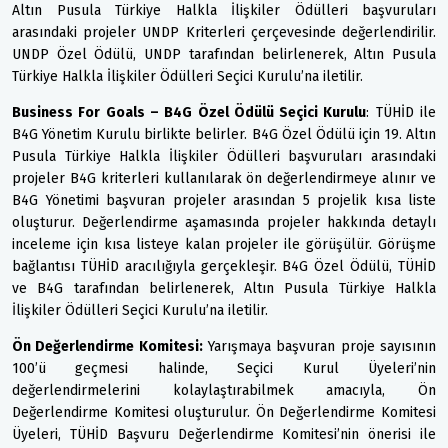
Altın Pusula Türkiye Halkla İlişkiler Ödülleri başvuruları
arasındaki projeler UNDP Kriterleri çerçevesinde değerlendirilir.
UNDP Özel Ödülü, UNDP tarafından belirlenerek, Altın Pusula
Türkiye Halkla İlişkiler Ödülleri Seçici Kurulu’na iletilir.
Business For Goals – B4G Özel Ödülü Seçici Kurulu
: TÜHİD ile
B4G Yönetim Kurulu birlikte belirler. B4G Özel Ödülü için 19. Altın
Pusula Türkiye Halkla İlişkiler Ödülleri başvuruları arasındaki
projeler B4G kriterleri kullanılarak ön değerlendirmeye alınır ve
B4G Yönetimi başvuran projeler arasından 5 projelik kısa liste
oluşturur. Değerlendirme aşamasında projeler hakkında detaylı
inceleme için kısa listeye kalan projeler ile görüşülür. Görüşme
bağlantısı TÜHİD aracılığıyla gerçekleşir. B4G Özel Ödülü, TÜHİD
ve B4G tarafından belirlenerek, Altın Pusula Türkiye Halkla
İlişkiler Ödülleri Seçici Kurulu’na iletilir.
Ön Değerlendirme Komitesi:
Yarışmaya başvuran proje sayısının
100’ü geçmesi halinde, Seçici Kurul Üyeleri’nin
değerlendirmelerini kolaylaştırabilmek amacıyla, Ön
Değerlendirme Komitesi oluşturulur. Ön Değerlendirme Komitesi
Üyeleri, TÜHİD Başvuru Değerlendirme Komitesi’nin önerisi ile