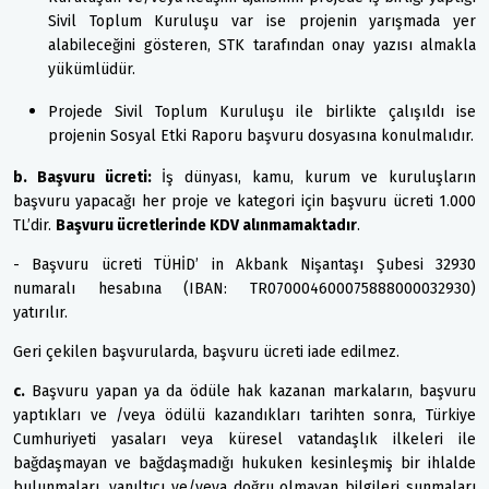
Sivil Toplum Kuruluşu var ise projenin yarışmada yer
alabileceğini gösteren, STK tarafından onay yazısı almakla
yükümlüdür.
Projede Sivil Toplum Kuruluşu ile birlikte çalışıldı ise
projenin Sosyal Etki Raporu başvuru dosyasına konulmalıdır.
b. Başvuru ücreti:
İş dünyası, kamu, kurum ve kuruluşların
başvuru yapacağı her proje ve kategori için başvuru ücreti 1.000
TL’dir.
Başvuru ücretlerinde KDV alınmamaktadır
.
- Başvuru ücreti TÜHİD’ in Akbank Nişantaşı Şubesi 32930
numaralı hesabına (IBAN: TR070004600075888000032930)
yatırılır.
Geri çekilen başvurularda, başvuru ücreti iade edilmez.
c.
Başvuru yapan ya da ödüle hak kazanan markaların, başvuru
yaptıkları ve /veya ödülü kazandıkları tarihten sonra, Türkiye
Cumhuriyeti yasaları veya küresel vatandaşlık ilkeleri ile
bağdaşmayan ve bağdaşmadığı hukuken kesinleşmiş bir ihlalde
bulunmaları, yanıltıcı ve/veya doğru olmayan bilgileri sunmaları