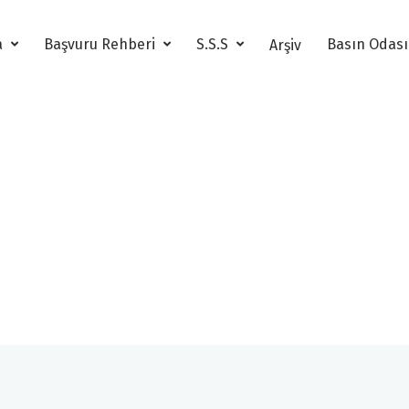
a
Başvuru Rehberi
S.S.S
Basın Odas
Arşiv
14. Altın Pusula Arşi
14. Altın Pusula Yönetmelik