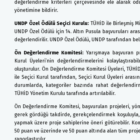
değerlendirme kriterleri çerçevesinde ele alarak ö
yönetimine bildirir.
UNDP Özel Ödülü Seçici Kurulu:
TÜHİD ile Birleşmiş Mil
UNDP Özel Ödülü için 14. Altın Pusula başvuruları ara
değerlendirilir. UNDP Özel Ödülü, UNDP tarafından belirl
Ön Değerlendirme Komitesi:
Yarışmaya başvuran pro
Kurul Üyeleri’nin değerlendirmelerini kolaylaştıra
oluşturulur. Ön Değerlendirme Komitesi Üyeleri, TÜHİ
ile Seçici Kurul tarafından, Seçici Kurul Üyeleri arası
durumlarda, kategoriler bazında rahat değerlendirm
TÜHİD Yönetim Kurulu tarafında artırılabilir.
Ön Değerlendirme Komitesi, başvurulan projeleri, yön
gerek gördüğü takdirde, gerekçelendirmek koşuluyla, 
yapmak üzere proje sahiplerine öneri götürebilir. Kom
50 puan ve üzerinde ve 50 puan altında alan tüm projele
raporlaştırılır.