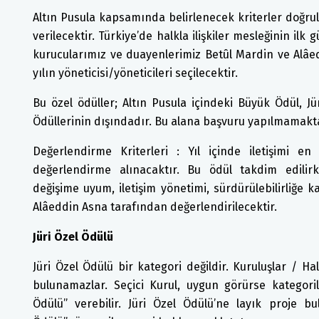
Altın Pusula kapsamında belirlenecek kriterler doğrult
verilecektir. Türkiye’de halkla ilişkiler mesleğinin il
kurucularımız ve duayenlerimiz Betûl Mardin ve Alâed
yılın yöneticisi/yöneticileri seçilecektir.
Bu özel ödüller; Altın Pusula içindeki Büyük Ödül, 
Ödüllerinin dışındadır. Bu alana başvuru yapılmamakt
Değerlendirme Kriterleri : Yıl içinde iletişimi en
değerlendirme alınacaktır. Bu ödül takdim edilirken,
değişime uyum, iletişim yönetimi, sürdürülebilirliğe ka
Alâeddin Asna tarafından değerlendirilecektir.
Jüri Özel Ödülü
Jüri Özel Ödülü bir kategori değildir. Kuruluşlar / Hal
bulunamazlar. Seçici Kurul, uygun görürse kategori
Ödülü” verebilir. Jüri Özel Ödülü’ne layık proje bu