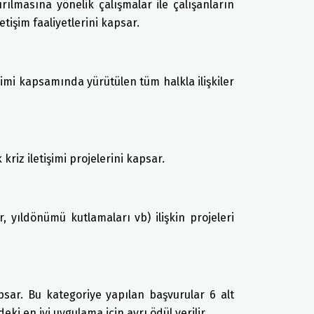
rılmasına yönelik çalışmalar ile çalışanların
tişim faaliyetlerini kapsar.
imi kapsamında yürütülen tüm halkla ilişkiler
iz iletişimi projelerini kapsar.
ar, yıldönümü kutlamaları vb) ilişkin projeleri
sar. Bu kategoriye yapılan başvurular 6 alt
ki en iyi uygulama için ayrı ödül verilir.