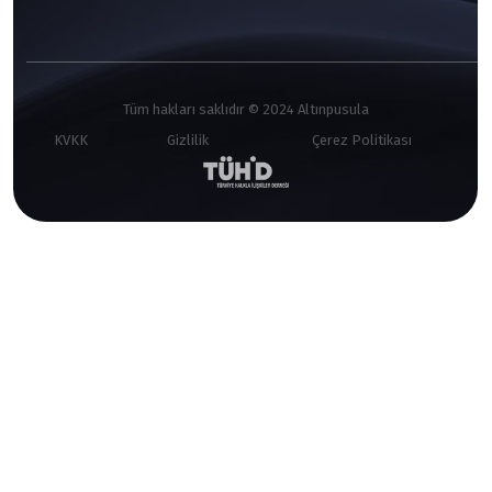
Tüm hakları saklıdır © 2024 Altınpusula
KVKK
Gizlilik
Çerez Politikası