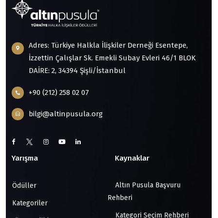
Adres: Türkiye Halkla İlişkiler Derneği Esentepe,
İzzettin Çalışlar Sk. Emekli Subay Evleri 46/1 BLOK
DAİRE: 2, 34394 Şişli/İstanbul
+90 (212) 258 02 07
bilgi@altinpusula.org
Yarışma
Kaynaklar
Altın Pusula Başvuru
Ödüller
Rehberi
Kategoriler
Kategori Seçim Rehberi