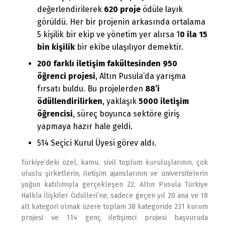
değerlendirilerek
620 proje
ödüle layık
görüldü. Her bir projenin arkasında ortalama
5 kişilik bir ekip ve yönetim yer alırsa 1
0 ila 15
bin kişilik
bir ekibe ulaşılıyor demektir.
200 farklı iletişim fakültesinden 950
öğrenci projesi
, Altın Pusula’da yarışma
fırsatı buldu. Bu projelerden
88’i
ödüllendirilirken
, yaklaşık
5000 iletişim
öğrencisi
, süreç boyunca sektöre giriş
yapmaya hazır hale geldi.
514 Seçici Kurul Üyesi görev aldı.
Türkiye’deki özel, kamu, sivil toplum kuruluşlarının, çok
uluslu şirketlerin, iletişim ajanslarının ve üniversitelerin
yoğun katılımıyla gerçekleşen 22. Altın Pusula Türkiye
Halkla İlişkiler Ödülleri’ne, sadece geçen yıl 20 ana ve 18
alt kategori olmak üzere toplam 38 kategoride 231 kurum
projesi ve 114 genç iletişimci projesi başvuruda