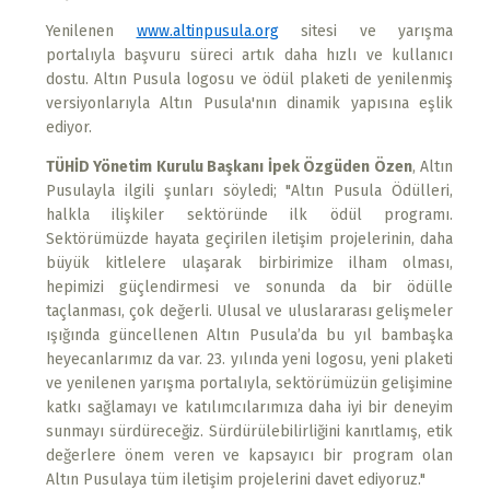
Yenilenen
www.altinpusula.org
sitesi ve yarışma
portalıyla başvuru süreci artık daha hızlı ve kullanıcı
dostu. Altın Pusula logosu ve ödül plaketi de yenilenmiş
versiyonlarıyla Altın Pusula'nın dinamik yapısına eşlik
ediyor.
TÜHİD Yönetim Kurulu Başkanı İpek Özgüden Özen
, Altın
Pusulayla ilgili şunları söyledi; "Altın Pusula Ödülleri,
halkla ilişkiler sektöründe ilk ödül programı.
Sektörümüzde hayata geçirilen iletişim projelerinin, daha
büyük kitlelere ulaşarak birbirimize ilham olması,
hepimizi güçlendirmesi ve sonunda da bir ödülle
taçlanması, çok değerli. Ulusal ve uluslararası gelişmeler
ışığında güncellenen Altın Pusula’da bu yıl bambaşka
heyecanlarımız da var. 23. yılında yeni logosu, yeni plaketi
ve yenilenen yarışma portalıyla, sektörümüzün gelişimine
katkı sağlamayı ve katılımcılarımıza daha iyi bir deneyim
sunmayı sürdüreceğiz. Sürdürülebilirliğini kanıtlamış, etik
değerlere önem veren ve kapsayıcı bir program olan
Altın Pusulaya tüm iletişim projelerini davet ediyoruz."