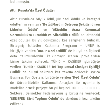
bulunmuştu.
Altın Pusula’da Özel Ödüller
Altın Pusula'da büyük ödül, jüri özel ödülü ve kategori
ödüllerinin yanı sıra
‘Betûl Mardin Geleceği Şekillendiren
Liderler Ödülü’
ve
‘Alâeddin Asna Kurumsal
Sorumlulukta Tutarlılık ve Süreklilik Ödülü’
adı altındaki
özel ödüller, bu yıl dokuzuncu kez sahiplerini bulacak.
Birleşmiş Milletler Kalkınma Programı – UNDP iş
birliğiyle verilen
‘UNDP Özel Ödülü’
de bu yıl on üçüncü
defa “sürdürülebilir kalkınmayı” içeren projelerden
birine takdim edilecek. TÜHİD – KAGİDER işbirliğiyle
verilen
‘TÜHİD - KAGİDER 1e1 Toplumsal Cinsiyet Eşitliği
Ödülü’
de bu yıl sekizinci kez takdim edilecek. Ayrıca
Business For Goals iş birliğiyle verilen ‘
B4G Özel Ödülü’
de Sürdürülebilir Kalkınma Amaçları ile uyumlu iş
modeline örnek projeye bu yıl beşinci, TÜHİD – SEDEFED-
Sektörel Dernekler Federasyonu iş birliği ile verilecek
‘
SEDEFED Sivil Toplum Ödülü' de
dördüncü kez takdim
edilecek.