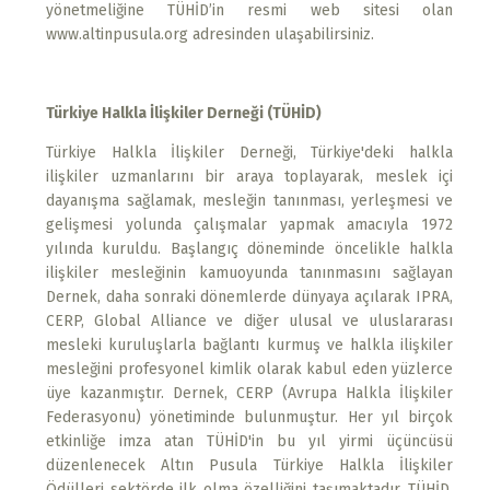
yönetmeliğine TÜHİD’in resmi web sitesi olan
www.altinpusula.org adresinden ulaşabilirsiniz.
Türkiye Halkla İlişkiler Derneği (TÜHİD)
Türkiye Halkla İlişkiler Derneği, Türkiye'deki halkla
ilişkiler uzmanlarını bir araya toplayarak, meslek içi
dayanışma sağlamak, mesleğin tanınması, yerleşmesi ve
gelişmesi yolunda çalışmalar yapmak amacıyla 1972
yılında kuruldu. Başlangıç döneminde öncelikle halkla
ilişkiler mesleğinin kamuoyunda tanınmasını sağlayan
Dernek, daha sonraki dönemlerde dünyaya açılarak IPRA,
CERP, Global Alliance ve diğer ulusal ve uluslararası
mesleki kuruluşlarla bağlantı kurmuş ve halkla ilişkiler
mesleğini profesyonel kimlik olarak kabul eden yüzlerce
üye kazanmıştır. Dernek, CERP (Avrupa Halkla İlişkiler
Federasyonu) yönetiminde bulunmuştur. Her yıl birçok
etkinliğe imza atan TÜHİD'in bu yıl yirmi üçüncüsü
düzenlenecek Altın Pusula Türkiye Halkla İlişkiler
Ödülleri sektörde ilk olma özelliğini taşımaktadır. TÜHİD,