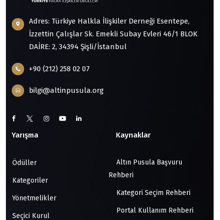
Adres: Türkiye Halkla İlişkiler Derneği Esentepe,
İzzettin Çalışlar Sk. Emekli Subay Evleri 46/1 BLOK
DAİRE: 2, 34394 Şişli/İstanbul
+90 (212) 258 02 07
bilgi@altinpusula.org
Yarışma
Kaynaklar
Altın Pusula Başvuru
Ödüller
Rehberi
Kategoriler
Kategori Seçim Rehberi
Yönetmelikler
Portal Kullanım Rehberi
Seçici Kurul