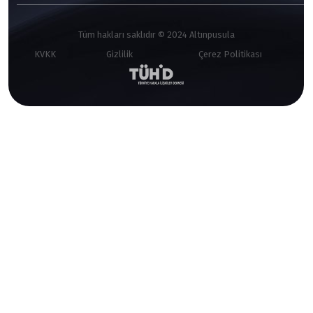
Tüm hakları saklıdır © 2024 Altınpusula
KVKK
Gizlilik
Çerez Politikası