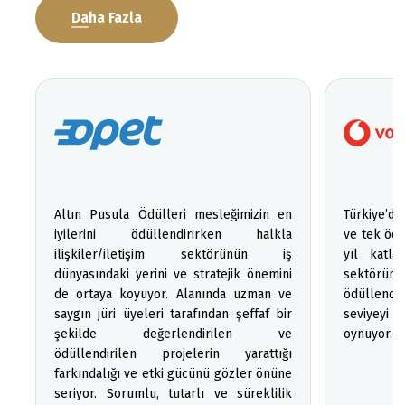
Daha Fazla
Altın Pusula Ödülleri mesleğimizin en
Türkiye’de
iyilerini ödüllendirirken halkla
ve tek ödü
ilişkiler/iletişim sektörünün iş
yıl katla
dünyasındaki yerini ve stratejik önemini
sektörümü
de ortaya koyuyor. Alanında uzman ve
ödüllendi
saygın jüri üyeleri tarafından şeffaf bir
seviyeyi 
şekilde değerlendirilen ve
oynuyor.
ödüllendirilen projelerin yarattığı
farkındalığı ve etki gücünü gözler önüne
seriyor. Sorumlu, tutarlı ve süreklilik