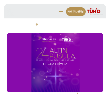
PORTAL GİRİŞİ
24. Altın Pusula Başvuruları Yoğun İlgi
Sebebiyle Uzatıldı