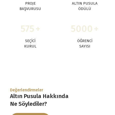
PROJE
ALTIN PUSULA
BAŞVURUSU
ÖDÜLÜ
575
+
5000
+
SEÇICI
ÖĞRENCI
KURUL
SAYISI
Değerlendirmeler
Altın Pusula Hakkında
Ne Söylediler?