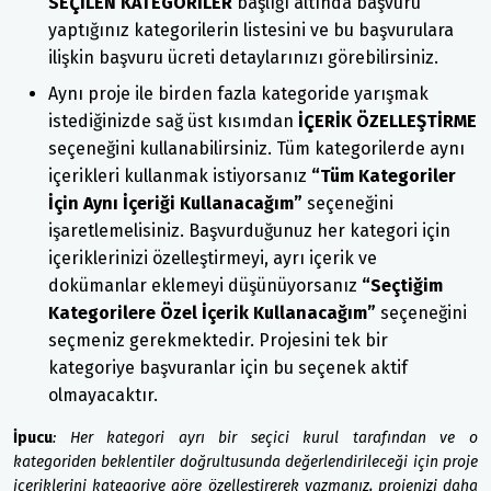
SEÇİLEN KATEGORİLER
başlığı altında başvuru
yaptığınız kategorilerin listesini ve bu başvurulara
ilişkin başvuru ücreti detaylarınızı görebilirsiniz.
Aynı proje ile birden fazla kategoride yarışmak
istediğinizde sağ üst kısımdan
İÇERİK ÖZELLEŞTİRME
seçeneğini kullanabilirsiniz. Tüm kategorilerde aynı
içerikleri kullanmak istiyorsanız
“Tüm Kategoriler
İçin Aynı İçeriği Kullanacağım”
seçeneğini
işaretlemelisiniz. Başvurduğunuz her kategori için
içeriklerinizi özelleştirmeyi, ayrı içerik ve
dokümanlar eklemeyi düşünüyorsanız
“Seçtiğim
Kategorilere Özel İçerik Kullanacağım”
seçeneğini
seçmeniz gerekmektedir. Projesini tek bir
kategoriye başvuranlar için bu seçenek aktif
olmayacaktır.
İpucu
:
Her kategori ayrı bir seçici kurul tarafından ve o
kategoriden beklentiler doğrultusunda değerlendirileceği için proje
içeriklerini kategoriye göre özelleştirerek yazmanız, projenizi daha