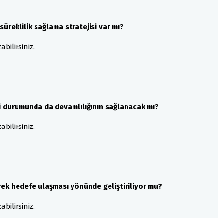
üreklilik sağlama stratejisi var mı?
bilirsiniz.
si durumunda da devamlılığının sağlanacak mı?
bilirsiniz.
erek hedefe ulaşması yönünde geliştiriliyor mu?
bilirsiniz.