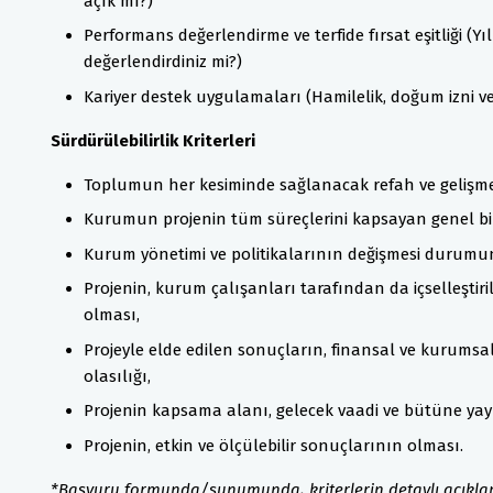
açık mı?)
Performans değerlendirme ve terfide fırsat eşitliği (Y
değerlendirdiniz mi?)
Kariyer destek uygulamaları (Hamilelik, doğum izni 
Sürdürülebilirlik Kriterleri
Toplumun her kesiminde sağlanacak refah ve gelişmey
Kurumun projenin tüm süreçlerini kapsayan genel bir 
Kurum yönetimi ve politikalarının değişmesi durumu
Projenin, kurum çalışanları tarafından da içselleştir
olması,
Projeyle elde edilen sonuçların, finansal ve kurums
olasılığı,
Projenin kapsama alanı, gelecek vaadi ve bütüne yayı
Projenin, etkin ve ölçülebilir sonuçlarının olması.
*Başvuru formunda/sunumunda, kriterlerin detaylı açıklam