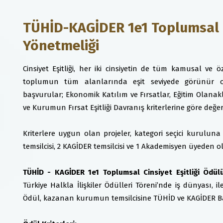
TÜHİD-KAGİDER 1e1 Toplumsal Ci
Yönetmeliği
Cinsiyet Eşitliği, her iki cinsiyetin de tüm kamusal ve 
toplumun tüm alanlarında eşit seviyede görünür o
başvurular; Ekonomik Katılım ve Fırsatlar, Eğitim Olanakla
ve Kurumun Fırsat Eşitliği Davranış kriterlerine göre değerl
Kriterlere uygun olan projeler, kategori seçici kuruluna
temsilcisi, 2 KAGİDER temsilcisi ve 1 Akademisyen üyeden o
TÜHİD - KAGİDER 1e1 Toplumsal Cinsiyet Eşitliği Ödül
Türkiye Halkla İlişkiler Ödülleri Töreni’nde iş dünyası,
Ödül, kazanan kurumun temsilcisine TÜHİD ve KAGİDER Baş