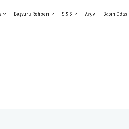
a
Başvuru Rehberi
S.S.S
Basın Odas
Arşiv
Yarışma
TÜHİD-KAGİDER 1e1 Toplumsal Cinsiyet Eşitliği Ödülü Yönetmeliği