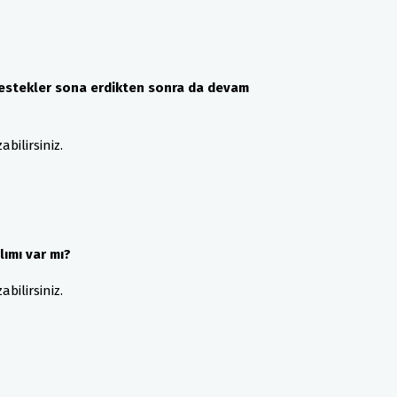
destekler sona erdikten sonra da devam
bilirsiniz.
ımı var mı?
bilirsiniz.