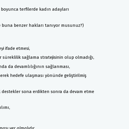
ıl boyunca terfilerde kadın adayları
ve buna benzer hakları tanıyor musunuz?)
i ifade etmesi,
süreklilik sağlama stratejisinin olup olmadığı,
nda da devamlılığının sağlanması,
ilerek hedefe ulaşması yönünde geliştirilmiş
al destekler sona erdikten sonra da devam etme
lımı,
ası yer almalıdır.