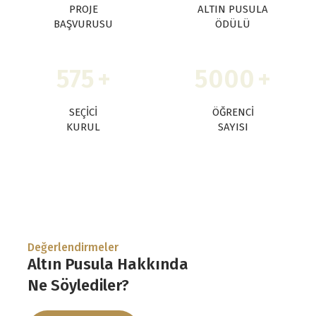
PROJE
ALTIN PUSULA
BAŞVURUSU
ÖDÜLÜ
575
+
5000
+
SEÇICI
ÖĞRENCI
KURUL
SAYISI
Değerlendirmeler
Altın Pusula Hakkında
Ne Söylediler?