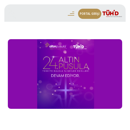
PORTAL GİRİŞİ
24. Altın Pusula Başvuruları Yoğun İlgi
Sebebiyle Uzatıldı