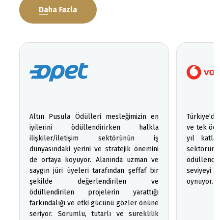
Daha Fazla
Altın Pusula Ödülleri mesleğimizin en
Türkiye’de
iyilerini ödüllendirirken halkla
ve tek ödü
ilişkiler/iletişim sektörünün iş
yıl katla
dünyasındaki yerini ve stratejik önemini
sektörümü
de ortaya koyuyor. Alanında uzman ve
ödüllendi
saygın jüri üyeleri tarafından şeffaf bir
seviyeyi 
şekilde değerlendirilen ve
oynuyor.
ödüllendirilen projelerin yarattığı
farkındalığı ve etki gücünü gözler önüne
seriyor. Sorumlu, tutarlı ve süreklilik