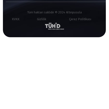
Tüm hakları saklıdır © 2024 Altınpusula
KVKK
Gizlilik
Çerez Politikası