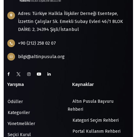
Adres: Türkiye Halkla İlişkiler Derneği Esentepe,
İzzettin Çalışlar Sk. Emekli Subay Evleri 46/1 BLOK
DAİRE: 2, 34394 Şişli/İstanbul
+90 (212) 258 02 07
bilgi@altinpusula.org
Yarışma
Kaynaklar
Altın Pusula Başvuru
Ödüller
Rehberi
Kategoriler
Kategori Seçim Rehberi
Yönetmelikler
Portal Kullanım Rehberi
Seçici Kurul