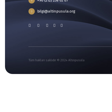
+90 (212) 258 02 07
bilgi@altinpusula.org
Tüm hakları saklıdır © 2024 Altınpusula