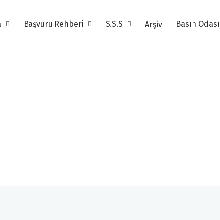
a
Başvuru Rehberi
S.S.S
Basın Odas
Arşiv
12. Altın Pusula Arşiv
12. Altın Pusula Foto Galeri