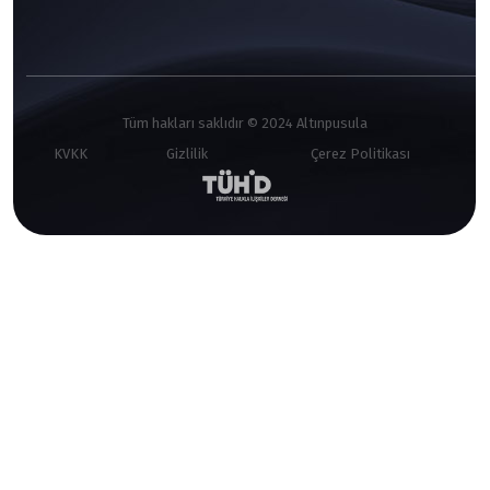
Tüm hakları saklıdır © 2024 Altınpusula
KVKK
Gizlilik
Çerez Politikası