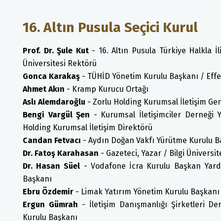
16. Altın Pusula Seçici Kurul
Prof. Dr. Şule Kut
- 16. Altın Pusula Türkiye Halkla İl
Üniversitesi Rektörü
Gonca Karakaş
- TÜHİD Yönetim Kurulu Başkanı / Effe
Ahmet Akın
- Kramp Kurucu Ortağı
Aslı Alemdaroğlu
- Zorlu Holding Kurumsal İletişim G
Bengi Vargül Şen
- Kurumsal İletişimciler Derneği 
Holding Kurumsal İletişim Direktörü
Candan Fetvacı
- Aydın Doğan Vakfı Yürütme Kurulu B
Dr. Fatoş Karahasan
- Gazeteci, Yazar / Bilgi Üniversit
Dr. Hasan Süel
- Vodafone İcra Kurulu Başkan Yardım
Başkanı
Ebru Özdemir
- Limak Yatırım Yönetim Kurulu Başkanı
Ergun Gümrah
- İletişim Danışmanlığı Şirketleri D
Kurulu Başkanı