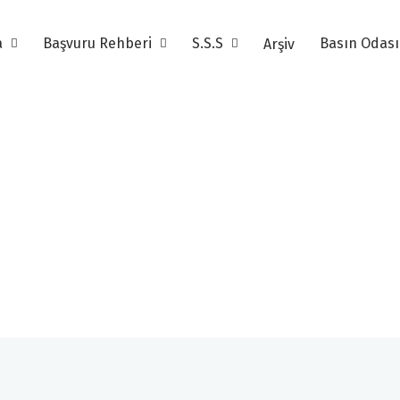
a
Başvuru Rehberi
S.S.S
Basın Odas
Arşiv
16. Altın Pusula Arşi
16. Altın Pusula Seçici Kurul