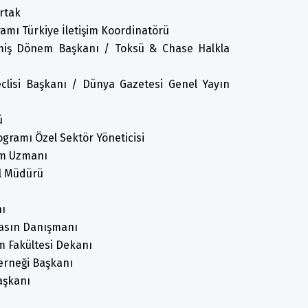
Ortak
amı Türkiye İletişim Koordinatörü
miş Dönem Başkanı / Toksü & Chase Halkla
clisi Başkanı / Dünya Gazetesi Genel Yayın
ü
ogramı Özel Sektör Yöneticisi
im Uzmanı
el Müdürü
nı
Basın Danışmanı
im Fakültesi Dekanı
Derneği Başkanı
aşkanı