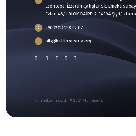
Esentepe, İzzettin Çalışlar Sk. Emekli Subay
Evleri 46/1 BLOK DAİRE: 2, 34394 Şişli/İstan
+90 (212) 258 02 07
bilgi@altinpusula.org
Tüm hakları saklıdır © 2024 Altınpusula