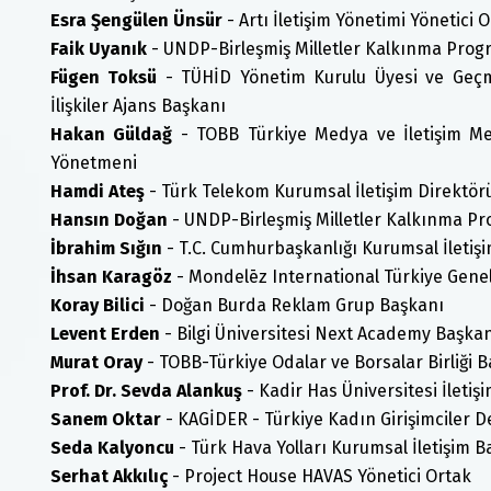
Esra Şengülen Ünsür
- Artı İletişim Yönetimi Yönetici 
Faik Uyanık
- UNDP-Birleşmiş Milletler Kalkınma Progr
Fügen Toksü
- TÜHİD Yönetim Kurulu Üyesi ve Geç
İlişkiler Ajans Başkanı
Hakan Güldağ
- TOBB Türkiye Medya ve İletişim Me
Yönetmeni
Hamdi Ateş
- Türk Telekom Kurumsal İletişim Direktör
Hansın Doğan
- UNDP-Birleşmiş Milletler Kalkınma Pr
İbrahim Sığın
- T.C. Cumhurbaşkanlığı Kurumsal İletiş
İhsan Karagöz
- Mondelēz International Türkiye Gen
Koray Bilici
- Doğan Burda Reklam Grup Başkanı
Levent Erden
- Bilgi Üniversitesi Next Academy Başka
Murat Oray
- TOBB-Türkiye Odalar ve Borsalar Birliği 
Prof. Dr. Sevda Alankuş
- Kadir Has Üniversitesi İletiş
Sanem Oktar
- KAGİDER - Türkiye Kadın Girişimciler 
Seda Kalyoncu
- Türk Hava Yolları Kurumsal İletişim B
Serhat Akkılıç
- Project House HAVAS Yönetici Ortak