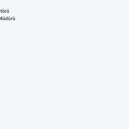
itörü
 Müdürü