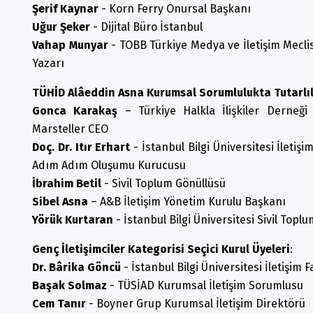
Şerif Kaynar
- Korn Ferry Onursal Başkanı
Uğur Şeker
- Dijital Büro İstanbul
Vahap Munyar
- TOBB Türkiye Medya ve İletişim Mecli
Yazarı
TÜHİD Alâeddin Asna Kurumsal Sorumlulukta Tutarlılık
Gonca Karakaş
– Türkiye Halkla İlişkiler Derneğ
Marsteller CEO
Doç. Dr. Itır Erhart
- İstanbul Bilgi Üniversitesi İletiş
Adım Adım Oluşumu Kurucusu
İbrahim Betil
- Sivil Toplum Gönüllüsü
Sibel Asna
– A&B İletişim Yönetim Kurulu Başkanı
Yörük Kurtaran
- İstanbul Bilgi Üniversitesi Sivil Topl
Genç İletişimciler Kategorisi Seçici Kurul Üyeleri
:
Dr. Bârika Göncü
- İstanbul Bilgi Üniversitesi İletişim 
Başak Solmaz
- TÜSİAD Kurumsal İletişim Sorumlusu
Cem Tanır
- Boyner Grup Kurumsal İletişim Direktörü